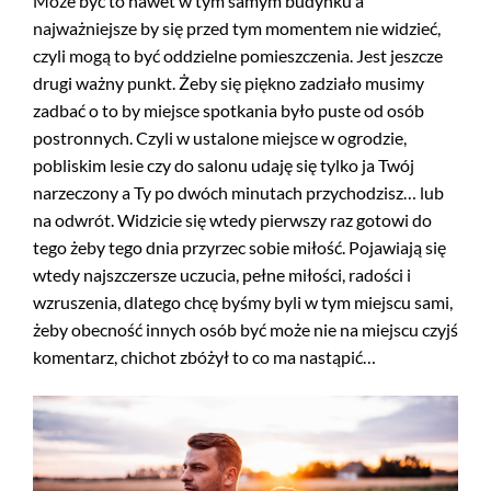
Może być to nawet w tym samym budynku a
najważniejsze by się przed tym momentem nie widzieć,
czyli mogą to być oddzielne pomieszczenia. Jest jeszcze
drugi ważny punkt. Żeby się piękno zadziało musimy
zadbać o to by miejsce spotkania było puste od osób
postronnych. Czyli w ustalone miejsce w ogrodzie,
pobliskim lesie czy do salonu udaję się tylko ja Twój
narzeczony a Ty po dwóch minutach przychodzisz… lub
na odwrót. Widzicie się wtedy pierwszy raz gotowi do
tego żeby tego dnia przyrzec sobie miłość. Pojawiają się
wtedy najszczersze uczucia, pełne miłości, radości i
wzruszenia, dlatego chcę byśmy byli w tym miejscu sami,
żeby obecność innych osób być może nie na miejscu czyjś
komentarz, chichot zbóżył to co ma nastąpić…