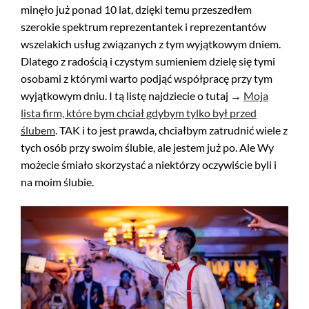
minęło już ponad 10 lat, dzięki temu przeszedłem
szerokie spektrum reprezentantek i reprezentantów
wszelakich usług związanych z tym wyjątkowym dniem.
Dlatego z radością i czystym sumieniem dzielę się tymi
osobami z którymi warto podjąć współpracę przy tym
wyjątkowym dniu. I tą listę najdziecie o tutaj →
Moja
lista firm, które bym chciał gdybym tylko był przed
ślubem
. TAK i to jest prawda, chciałbym zatrudnić wiele z
tych osób przy swoim ślubie, ale jestem już po. Ale Wy
możecie śmiało skorzystać a niektórzy oczywiście byli i
na moim ślubie.