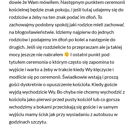
dowie że Wam mówiłem. Następnym punktem ceremonii
kościelnej będzie znak pokoju, i jeśli tutaj udajemy się do
rodziców a żeby na ten znak podać im dłoń. To
zachowajmy podobny spokój jaki rodzice mieli zachować
na błogosławieństwie. Idziemy najpierw do jednych
rodziców i podajemy im dłoń po kolei a następnie do
drugich. Jeśli się rozdzielicie to przepraszam ale ja takiej
mocy jeszcze nie nabrałem
I ostatni punkt pod
tytułem ceremonia o którym często się zapomina to
wyjście i warto a żeby w trakcie kiedy Wy klęczycie i
modlicie się po ceremonii. Świadkowie wstają i proszą
gości dyskretnie o opuszczenie kościoła. Kiedy goście
wyjdą wychodzicie Wy. Bo chyba nie chcemy wychodzić z
kościoła jako pierwsi przed pusty kościół lub co gorsza
wchodzimy a bokami przeciskają się goście i w samym
wyjściu mamy ścisk jak przy wysiadaniu z autobusu w
godzinach szczytu.