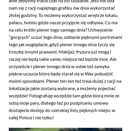
anie żebyśmy tracili czas na ich szukanie. Jeśli nie uda
nam się z racji napiętego grafiku ów dnia wykorzystać
złotej godziny. To możemy wykorzystać wnętrze lokalu,
pałacu, hotelu gdzie nasze przyjęcie się odbywa. Co ma
na celu krótki plener tego samego dnia? Uchwycenie
“gorących” uczuć tego dnia, oddanie pięknymi portretami
tego jak wyglądacie, gdyż plener innego dnia tyczy się
troszkę innymi prawami. Makijaż, fryzura już mogą i
raczej nie będą takie same, miejsce też będzie inne. Ale
oczywiście i plener innego dnia w sobie też zamyka
piękne uczucia które będę starał się w Was pobudzić
moimi sposobami. Plener ten ten też trwa dużej z racji na
lokalizacje jakie zostaną wybrane, a możemy pojechać
wszędzie! Fotografuję wszędzie tam gdzie biorą mnie ze
sobą moje pary, dlatego też po podpisaniu umowy
dostajecie dostęp do szerokiej listy pięknych miejsc w
całej Polsce i nie tylko!