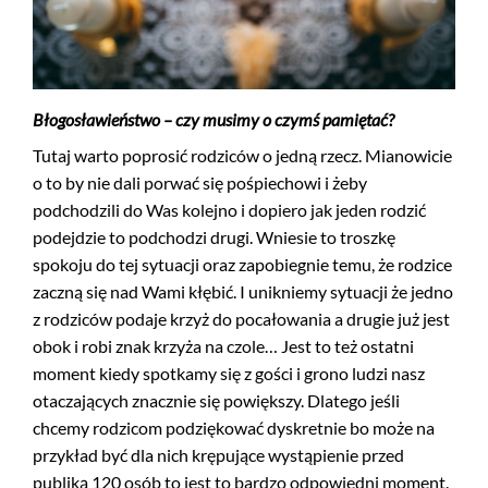
Błogosławieństwo – czy musimy o czymś pamiętać?
Tutaj warto poprosić rodziców o jedną rzecz. Mianowicie
o to by nie dali porwać się pośpiechowi i żeby
podchodzili do Was kolejno i dopiero jak jeden rodzić
podejdzie to podchodzi drugi. Wniesie to troszkę
spokoju do tej sytuacji oraz zapobiegnie temu, że rodzice
zaczną się nad Wami kłębić. I unikniemy sytuacji że jedno
z rodziców podaje krzyż do pocałowania a drugie już jest
obok i robi znak krzyża na czole… Jest to też ostatni
moment kiedy spotkamy się z gości i grono ludzi nasz
otaczających znacznie się powiększy. Dlatego jeśli
chcemy rodzicom podziękować dyskretnie bo może na
przykład być dla nich krępujące wystąpienie przed
publiką 120 osób to jest to bardzo odpowiedni moment.