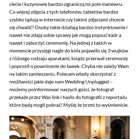
ciecie i kuzynowie bardzo ograniczą mi pole manewru.
Co więcej zdjęcia z tych telefonów, tabletów bardzo
szybko lądują w internecie czy takimi zdjęciami chcecie
się chwalić? Osoby takie działają bardzo instynktownie i
nawet nie zdają sobie sprawy jak mogą popsuć kadr a
nawet i zaburzyć ceremonię. Na jednej z takich w
momencie przysięgi nagle do koła pojawiło się 3 wujków
z różnego rodzaju aparatami, ksiądz przerwał ceremonię
i poprosił o powrócenie do ławek. Chyba nie zależy Wam
na takim zamieszaniu. Polecam wtedy skorzystać z
możliwości jakie daje nam Wedding Unplugged –
możemy poinformować naszych gości, że fotograf
przekaże przez Was link i hasło do fotografii z reportażu
które będą mogli pobrać! Myślę że brzmi to wyśmienicie.