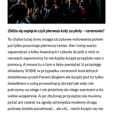
Zbliża się napięcie czyli pierwsze koty za płoty – ceremonia?
To chyba tutaj stres osiąga szczytowe notowania potem
już tylko pozostaje pierwszy taniec. Ale i tutaj warto
zapamiętać o kilku kwestiach i szkoda że jeśli o nich w
nerwach zapomnimy to nie każdy ksiądz przyjdzie nam z
pomocą. A mowa tu o tym a żeby pamiętać iż przysięgę
składamy SOBIE w przypadku ceremonii kościelnych
dodatkowo przed Panem Bogiem ale ksiądz jest tu tylko
świadkiem o sobą prowadzącą obrzęd tak więc nie
patrzymy na niego i nie jesteśmy do niego zwróceni a do
siebie wzajemnie. A po złożonej przysiędze nie musimy
pytać ani czekać na zgodę od księdza możemy drugą
połowę śmiało pocałować… ale ciii… niech ksiądz się nie