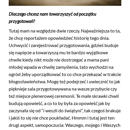
Dlaczego chcesz nam towarzyszyć od początku
przygotowań?
Tutaj mam na względzie dwie rzeczy. Najważniejsza to ta,
że chcę reportażem opowiedzieć historię tego dnia.
Uchwycić i zarejestrować przygotowania, gdzieś buduje
się napięcie a towarzyszą mu te bardzo wyjątkowe
chwile kiedy nikt może nie dostrzegać a mama pani
młodej wpada w chwilę zamyślenia, tato wychodzi na
ogród żeby uporządkować to co chce przekazać w trakcie
błogosławieństwa. Mogę też podejrzeć i uwiecznić to jak
pięknieje sala przygotowywana na wasze przybycie czy
też miejsce plenerowej ceremonii. Te małe skrawki chwil
budują opowieść, a co to by była za opowieść jak by
zaczynała się od “i weszli do świątyni”, tak czegoś brakuje
i jakiś to się nie chce poukładać. Hmmm i tutaj jest ten
drugi aspekt, samopoczucia: Waszego, mojego i Waszych