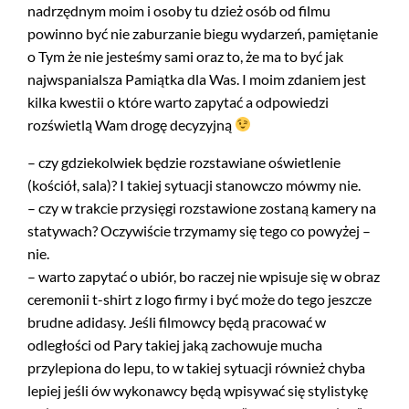
nadrzędnym moim i osoby tu dzież osób od filmu
powinno być nie zaburzanie biegu wydarzeń, pamiętanie
o Tym że nie jesteśmy sami oraz to, że ma to być jak
najwspanialsza Pamiątka dla Was. I moim zdaniem jest
kilka kwestii o które warto zapytać a odpowiedzi
rozświetlą Wam drogę decyzyjną
– czy gdziekolwiek będzie rozstawiane oświetlenie
(kościół, sala)? I takiej sytuacji stanowczo mówmy nie.
– czy w trakcie przysięgi rozstawione zostaną kamery na
statywach? Oczywiście trzymamy się tego co powyżej –
nie.
– warto zapytać o ubiór, bo raczej nie wpisuje się w obraz
ceremonii t-shirt z logo firmy i być może do tego jeszcze
brudne adidasy. Jeśli filmowcy będą pracować w
odległości od Pary takiej jaką zachowuje mucha
przylepiona do lepu, to w takiej sytuacji również chyba
lepiej jeśli ów wykonawcy będą wpisywać się stylistykę