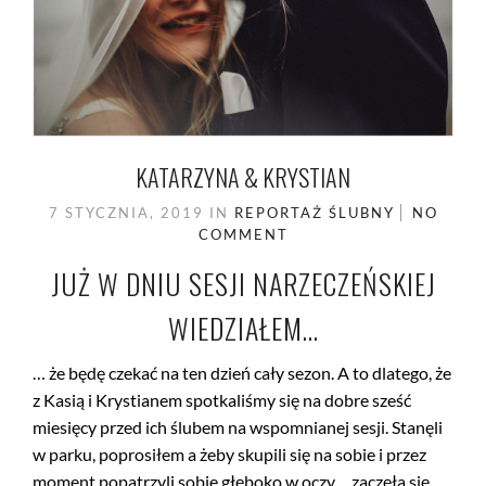
KATARZYNA & KRYSTIAN
7 STYCZNIA, 2019
IN
REPORTAŻ ŚLUBNY
NO
COMMENT
JUŻ W DNIU SESJI NARZECZEŃSKIEJ
WIEDZIAŁEM…
… że będę czekać na ten dzień cały sezon. A to dlatego, że
z Kasią i Krystianem spotkaliśmy się na dobre sześć
miesięcy przed ich ślubem na wspomnianej sesji. Stanęli
w parku, poprosiłem a żeby skupili się na sobie i przez
moment popatrzyli sobie głęboko w oczy… zaczęła się