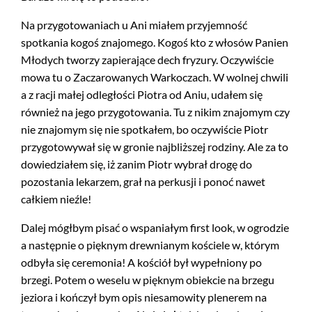
Na przygotowaniach u Ani miałem przyjemność
spotkania kogoś znajomego. Kogoś kto z włosów Panien
Młodych tworzy zapierające dech fryzury. Oczywiście
mowa tu o Zaczarowanych Warkoczach. W wolnej chwili
a z racji małej odległości Piotra od Aniu, udałem się
również na jego przygotowania. Tu z nikim znajomym czy
nie znajomym się nie spotkałem, bo oczywiście Piotr
przygotowywał się w gronie najbliższej rodziny. Ale za to
dowiedziałem się, iż zanim Piotr wybrał drogę do
pozostania lekarzem, grał na perkusji i ponoć nawet
całkiem nieźle!
Dalej mógłbym pisać o wspaniałym first look, w ogrodzie
a następnie o pięknym drewnianym kościele w, którym
odbyła się ceremonia! A kościół był wypełniony po
brzegi. Potem o weselu w pięknym obiekcie na brzegu
jeziora i kończył bym opis niesamowity plenerem na