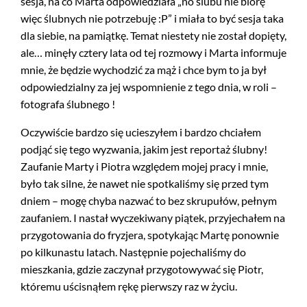
sesja, na co Marta odpowiedziała „no ślubu nie biorę
więc ślubnych nie potrzebuję :P” i miała to być sesja taka
dla siebie, na pamiątkę. Temat niestety nie został dopięty,
ale… minęły cztery lata od tej rozmowy i Marta informuje
mnie, że będzie wychodzić za mąż i chce bym to ja był
odpowiedzialny za jej wspomnienie z tego dnia, w roli –
fotografa ślubnego !
Oczywiście bardzo się ucieszyłem i bardzo chciałem
podjąć się tego wyzwania, jakim jest reportaż ślubny!
Zaufanie Marty i Piotra względem mojej pracy i mnie,
było tak silne, że nawet nie spotkaliśmy się przed tym
dniem – mogę chyba nazwać to bez skrupułów, pełnym
zaufaniem. I nastał wyczekiwany piątek, przyjechałem na
przygotowania do fryzjera, spotykając Martę ponownie
po kilkunastu latach. Następnie pojechaliśmy do
mieszkania, gdzie zaczynał przygotowywać się Piotr,
któremu uścisnąłem rękę pierwszy raz w życiu.