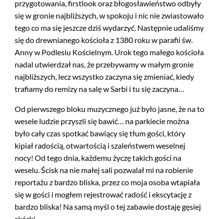
przygotowania, firstlook oraz błogosławieństwo odbyły
się w gronie najbliższych, w spokoju i nic nie zwiastowało
tego co ma się jeszcze dziś wydarzyć. Następnie udaliśmy
się do drewnianego kościoła z 1380 roku w parafii św.
Anny w Podlesiu Kościelnym. Urok tego małego kościoła
nadal utwierdzał nas, że przebywamy w małym gronie
najbliższych, lecz wszystko zaczyna się zmieniać, kiedy
trafiamy do remizy na salę w Sarbi i tu się zaczyna…
Od pierwszego bloku muzycznego już było jasne, że na to
wesele ludzie przyszli się bawić… na parkiecie można
było cały czas spotkać bawiący się tłum gości, który
kipiał radością, otwartością i szaleństwem weselnej
nocy! Od tego dnia, każdemu życzę takich gości na
weselu. Ścisk na nie małej sali pozwalał mi na robienie
reportażu z bardzo bliska, przez co moja osoba wtapiała
się w gości i mogłem rejestrować radość i ekscytację z
bardzo bliska! Na samą myśl o tej zabawie dostaję gęsiej
skórki.