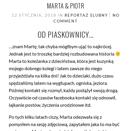
MARTA & PIOTR
12 STYCZNIA, 2018
IN
REPORTAŻ ŚLUBNY
NO
COMMENT
OD PIASKOWNICY…
…znam Martę, tak chyba mógłbym ująć to najkrócej.
Jednak jest to troszkę bardziej rozbudowana historia
Marta to koleżanka z dzieciństwa, która jest kuzynką
mojego dobrego kolegi i latem zawsze do niego
przyjeżdżała na kilka dni! Jak to dzieciaki, dużo czasu
spędzaliśmy latem na wygłupach, ogniska, jeziora.
Później kontakt się rozmył, każdy podążył swoją drogą.
Oczywiście od czasów facebooka kontakt się odnowił,
lajkanie postów, życzenia urodzinowe itd.
Po tych kilku latach ciszy, Marta odezwała się z
pomysłem na sesję zdjęciową, zapytałem jaka to ma być