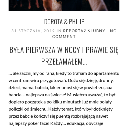
DOROTA & PHILIP
31 STYCZNIA, 2019
IN
REPORTAŻ ŚLUBNY
NO
COMMENT
BYŁA PIERWSZA W NOCY I PRAWIE SIĘ
PRZEŁAMAŁEM…
… ale zacznijmy od rana, kiedy to trafiam do apartamentu
w centrum wiru przygotowań. Dużo się dzieję, druhny,
dzieci, mama, babcia, lakier unosi się w powietrzu, aaa
babcia – najlepsza na świecie! Musiałem uważać, to był
dopiero początek a po kilku minutach już mnie bolały
policzki od śmiechu. Każdy temat, który był dotknięty
przez babcie kończył się puentą rozbrajającą nawet
najlepszy poker face! Każdy… edukacja, obyczaje