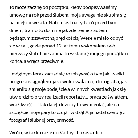
To może zacznę od początku, kiedy podpisywaliśmy
umowę na rok przed ślubem, moja uwaga nie skupiła się
na miejscu wesela. Natomiast na tydzień przed tym
dniem, trafiło to do mnie jak zderzenie z autem
pędzącym z zawrotną prędkością. Wesele miało odbyć
się w sali, gdzie ponad 12 lat temu wykonałem swój
pierwszy ślub. I nie zapina to w klamrę mojego początku i
końca, a wręcz przeciwnie!
I mógłbym teraz zacząć się rozpisywać o tym jaki wielki
progres osiągnąłem, jak ewoluowała moja fotografia, jak
zmieniło się moje podejście a w innych kwestiach jak się
utwierdziło przy realizacji reportaży… praca ze światłem,
wrażliwość… i tak dalej, dużo by tu wymieniać, ale na
szczęście moje pary to czują i widzą! A ja nadal czerpię z
fotografii ślubnej przyjemność.
Wrócę w takim razie do Kariny i Łukasza. Ich