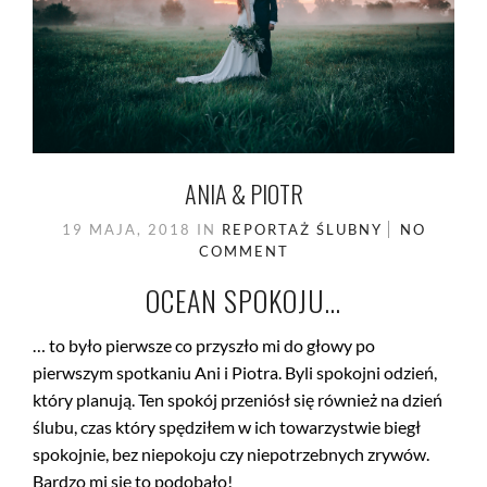
ANIA & PIOTR
19 MAJA, 2018
IN
REPORTAŻ ŚLUBNY
NO
COMMENT
OCEAN SPOKOJU…
… to było pierwsze co przyszło mi do głowy po
pierwszym spotkaniu Ani i Piotra. Byli spokojni odzień,
który planują. Ten spokój przeniósł się również na dzień
ślubu, czas który spędziłem w ich towarzystwie biegł
spokojnie, bez niepokoju czy niepotrzebnych zrywów.
Bardzo mi się to podobało!