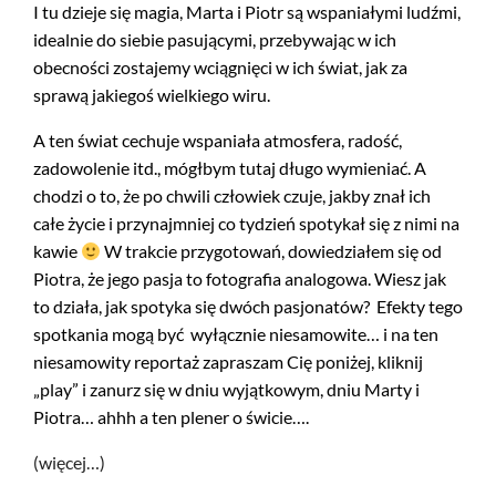
I tu dzieje się magia, Marta i Piotr są wspaniałymi ludźmi,
idealnie do siebie pasującymi, przebywając w ich
obecności zostajemy wciągnięci w ich świat, jak za
sprawą jakiegoś wielkiego wiru.
A ten świat cechuje wspaniała atmosfera, radość,
zadowolenie itd., mógłbym tutaj długo wymieniać. A
chodzi o to, że po chwili człowiek czuje, jakby znał ich
całe życie i przynajmniej co tydzień spotykał się z nimi na
kawie
W trakcie przygotowań, dowiedziałem się od
Piotra, że jego pasja to fotografia analogowa. Wiesz jak
to działa, jak spotyka się dwóch pasjonatów? Efekty tego
spotkania mogą być wyłącznie niesamowite… i na ten
niesamowity reportaż zapraszam Cię poniżej, kliknij
„play” i zanurz się w dniu wyjątkowym, dniu Marty i
Piotra… ahhh a ten plener o świcie….
(więcej…)